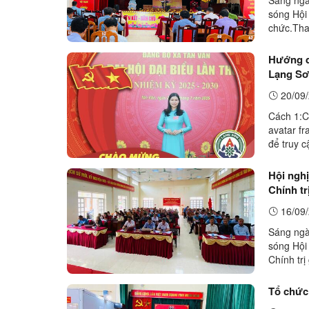
sóng Hội
chức.Tha
Chấp hàn
Hướng d
Lạng Sơn
20/09/
Cách 1:C
avatar f
để truy 
khi tải ản
Hội nghị
Chính t
71-NQ/T
16/09/
Sáng ngà
sóng Hội 
Chính tr
NQ/TW và
Tổ chức 