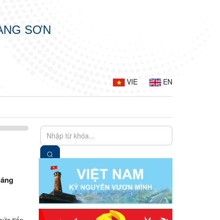
LẠNG SƠN
VIE
EN
háng
hức tiếp