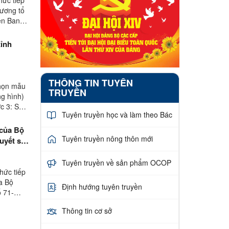
 ương tổ
ên Ban
tỉnh
THÔNG TIN TUYÊN
chọn mẫu
TRUYỀN
ng hình)
ớc 3: Sau
Tuyên truyền học và làm theo Bác
 của Bộ
Tuyên truyền nông thôn mới
uyết số
Tuyên truyền về sản phẩm OCOP
hức tiếp
ủa Bộ
Định hướng tuyên truyền
ố 71-
Thông tin cơ sở