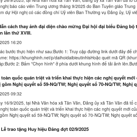
 nghị báo cáo viên Trung ương tháng 9/2025 do Ban Tuyên giáo Trung
m dự Hội nghị có các đồng chí Uỷ viên Ban Thường vụ Đảng ủy, Uỷ vi
h Đảng bộ xã; Lãnh đạo các phòng, ban ...
ẫn cách thay ảnh đại diện chào mừng Đại hội đại biểu Đảng bộ 
 lần thứ XVIII.
2025 16:20
ác bước thực hiện như sau:Bước 1: Truy cập đường link dưới đây để 
rame: https://khunghinh.net/p/daihoidaibieutinhlsHoặc quét mã QR (khu
cập:Bước 2: Bấm "Chọn hình" ở phía dưới khung hình để tải ảnh lên.Bư
h lên, kéo và di chuyển trực tiếp ...
 toàn quốc quán triệt và triển khai thực hiện các nghị quyết mới
rị gồm Nghị quyết số 59-NQ/TW; Nghị quyết số 70-NQ/TW; Nghị q
W và Nghị quyết số 72-NQ/TW.
2025 09:32
y 16/9/2025, tại Nhà Văn hóa xã Tân Văn, Đảng ủy xã Tân Văn đã tổ c
nghị toàn quốc quán triệt và triển khai thực hiện các nghị quyết mới c
ị gồm Nghị quyết số 59-NQ/TW; Nghị quyết số 70-NQ/TW; Nghị quyết s
 Nghị quyết số 72-NQ/TW.Các đại biểu dự hội ...
Lễ trao tặng Huy hiệu Đảng đợt 02/9/2025