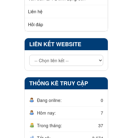
Liên hệ
Hỏi đáp
LIÊN KẾT WEBSITE
THỐNG KÊ TRUY CẬP
Đang online:
0
Hôm nay:
7
Trong tháng:
37
Tất cả:
3.674