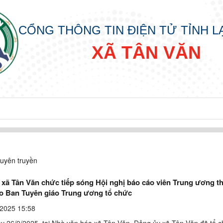
CỔNG THÔNG TIN ĐIỆN TỬ TỈNH 
XÃ TÂN VĂN
uyên truyền
 xã Tân Văn chức tiếp sóng Hội nghị báo cáo viên Trung ương t
do Ban Tuyên giáo Trung ương tổ chức
2025 15:58
y 26/9/2025, tại Nhà văn hóa xã Tân Văn, Đảng ủy xã Tân Văn đã tổ c